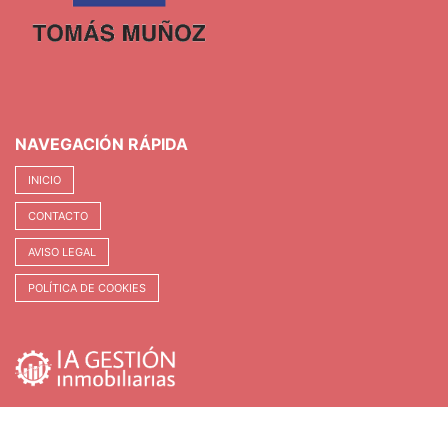
actualización estética respetando la distribución,
dimensiones y huecos existentes, con el objetivo de
ayudar a visualizar el potencial del inmueble.
Agencia Registrada con el Nº 89 en el Registro
Obligatorio de Agentes Inmobiliarios de la Comunitat
Valenciana. Puede consultar en la web de la GVA:
NAVEGACIÓN RÁPIDA
INICIO
CONTACTO
AVISO LEGAL
POLÍTICA DE COOKIES