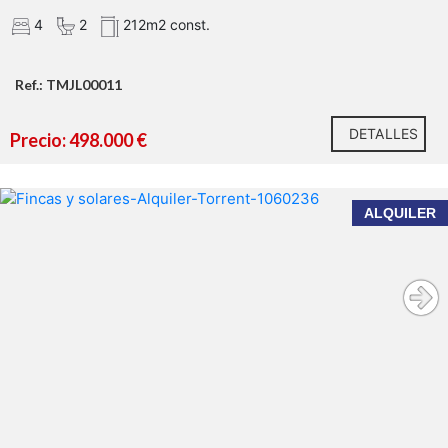
4
2
212m2 const.
Ref.: TMJL00011
DETALLES
Precio: 498.000 €
ALQUILER