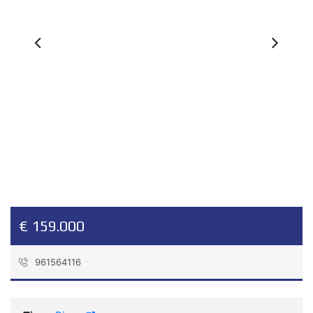
Previous
Ne
€ 159.000
961564116
Referencia:
4867_GC