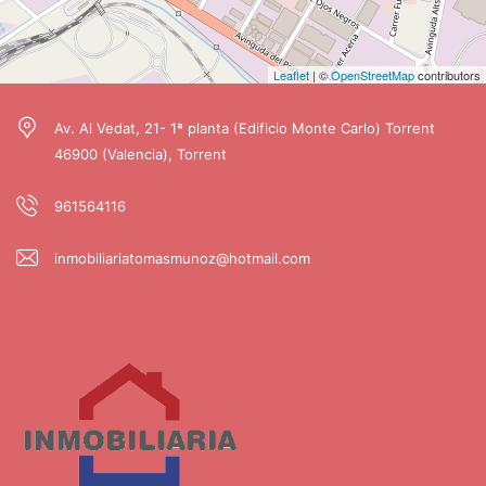
Leaflet
| ©
OpenStreetMap
contributors
Av. Al Vedat, 21- 1ª planta (Edificio Monte Carlo) Torrent
46900 (Valencia), Torrent
961564116
inmobiliariatomasmunoz@hotmail.com