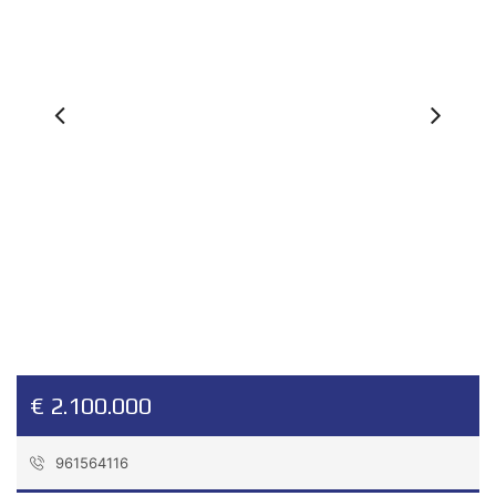
Previous
Ne
€ 2.100.000
961564116
Referencia:
C470