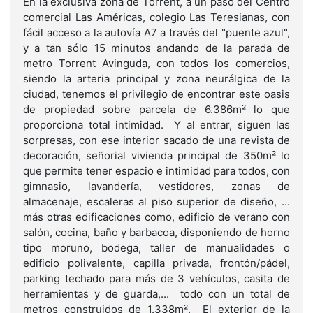
En la exclusiva zona de Torrent, a un paso del Centro
comercial Las Américas, colegio Las Teresianas, con
fácil acceso a la autovía A7 a través del "puente azul",
y a tan sólo 15 minutos andando de la parada de
metro Torrent Avinguda, con todos los comercios,
siendo la arteria principal y zona neurálgica de la
ciudad, tenemos el privilegio de encontrar este oasis
de propiedad sobre parcela de 6.386m² lo que
proporciona total intimidad. Y al entrar, siguen las
sorpresas, con ese interior sacado de una revista de
decoración, señorial vivienda principal de 350m² lo
que permite tener espacio e intimidad para todos, con
gimnasio, lavandería, vestidores, zonas de
almacenaje, escaleras al piso superior de diseño, ...
más otras edificaciones como, edificio de verano con
salón, cocina, baño y barbacoa, disponiendo de horno
tipo moruno, bodega, taller de manualidades o
edificio polivalente, capilla privada, frontón/pádel,
parking techado para más de 3 vehículos, casita de
herramientas y de guarda,... todo con un total de
metros construidos de 1.338m². El exterior de la