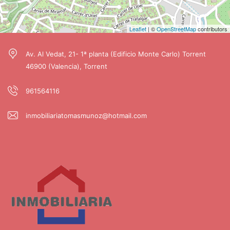
Leaflet
| ©
OpenStreetMap
contributors
Av. Al Vedat, 21- 1ª planta (Edificio Monte Carlo) Torrent
46900 (Valencia), Torrent
961564116
inmobiliariatomasmunoz@hotmail.com