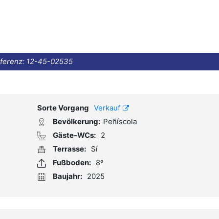
ferenz:
12-45-02535
Sorte Vorgang
Verkauf
Bevölkerung:
Peñíscola
Gäste-WCs:
2
Terrasse:
Sí
Fußboden:
8º
Baujahr:
2025