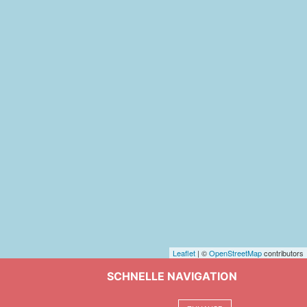
Leaflet
| ©
OpenStreetMap
contributors
SCHNELLE NAVIGATION