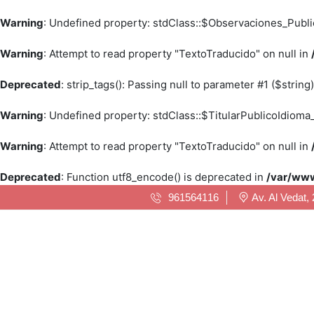
Warning
: Undefined property: stdClass::$Observaciones_Publ
Warning
: Attempt to read property "TextoTraducido" on null in
Deprecated
: strip_tags(): Passing null to parameter #1 ($string
Warning
: Undefined property: stdClass::$TitularPublicoIdioma
Warning
: Attempt to read property "TextoTraducido" on null in
Deprecated
: Function utf8_encode() is deprecated in
/var/www
961564116
Av. Al Vedat, 