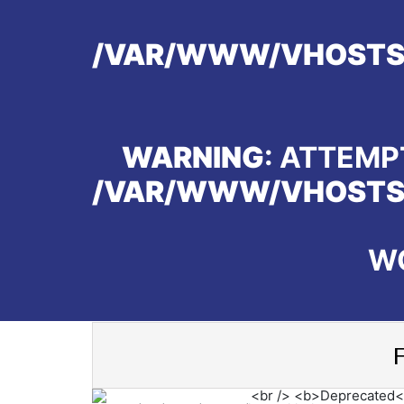
/VAR/WWW/VHOSTS/
WARNING
: ATTEMP
/VAR/WWW/VHOSTS/
W