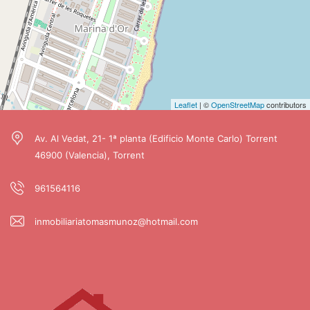
Leaflet
| ©
OpenStreetMap
contributors
Av. Al Vedat, 21- 1ª planta (Edificio Monte Carlo) Torrent
46900 (Valencia), Torrent
961564116
inmobiliariatomasmunoz@hotmail.com