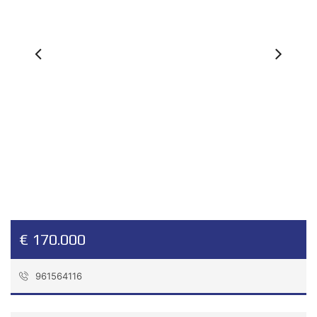
Previous
Ne
€ 170.000
961564116
Referencia:
12-45-02532